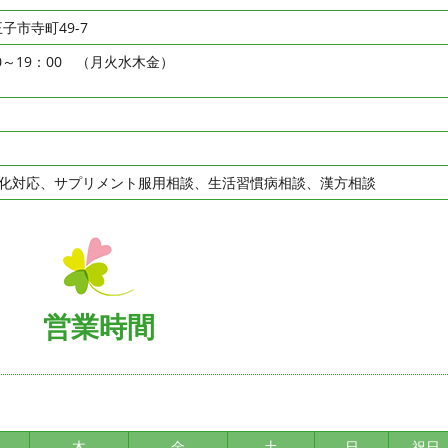
王子市寺町49-7
00～19：00 （月火水木金）
化対応、サプリメント服用相談、生活習慣病相談、漢方相談
営業時間
木
金
土
日
祝日