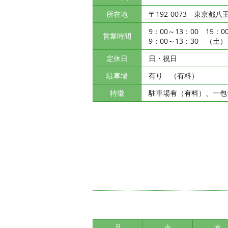
所在地
〒192-0073 東京都八
9：00～13：00 15：
営業時間
9：00～13：30 （土）
定休日
日・祝日
駐車場
有り （有料）
特徴
駐車場有（有料）、一包
月
火
水