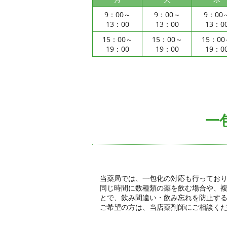
9：00～
9：00～
9：00
13：00
13：00
13：0
15：00～
15：00～
15：0
19：00
19：00
19：0
一
当薬局では、一包化の対応も行ってお
同じ時間に数種類の薬を飲む場合や、複
とで、飲み間違い・飲み忘れを防止す
ご希望の方は、当店薬剤師にご相談く