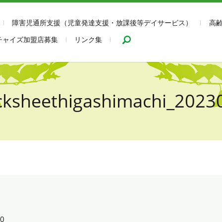
障害児通所支援（児童発達支援・放課後等デイサービス）
高
search
チャイズ加盟店募集
リンク集
cksheethigashimachi_2023
10