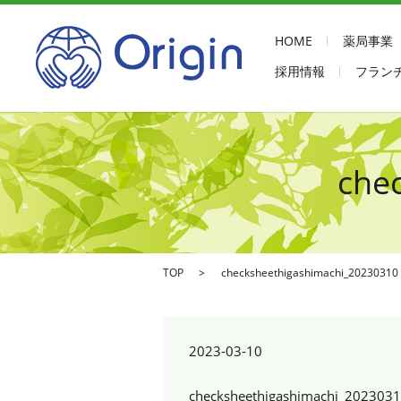
HOME
薬局事業
採用情報
フラン
che
TOP
checksheethigashimachi_20230310
2023-03-10
checksheethigashimachi_202303