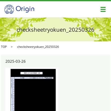
メ
checksheetryokuen_20250326
TOP
checksheetryokuen_20250326
2025-03-26