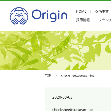
HOME
薬局事業
採用情報
フラン
TOP
checksheettsurugamine
2020-03-03
checksheettsurugamine