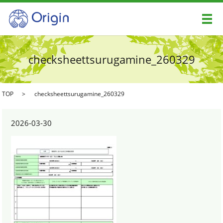
メ
checksheettsurugamine_260329
TOP
checksheettsurugamine_260329
2026-03-30