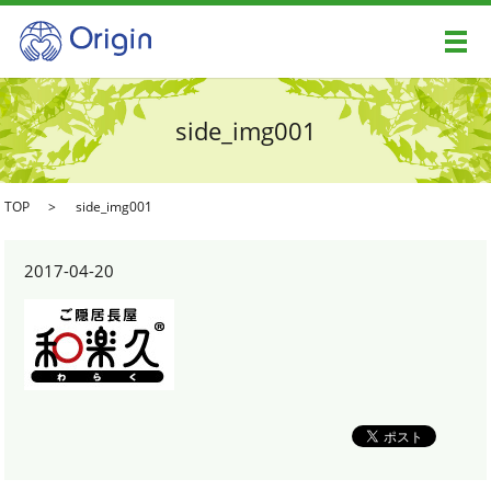
メ
side_img001
TOP
side_img001
2017-04-20