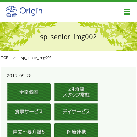
メ
sp_senior_img002
TOP
sp_senior_img002
2017-09-28