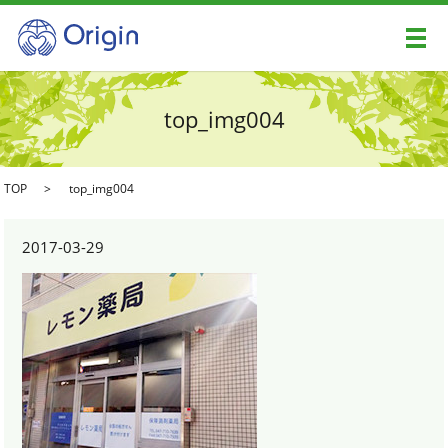
メ
top_img004
TOP
top_img004
2017-03-29